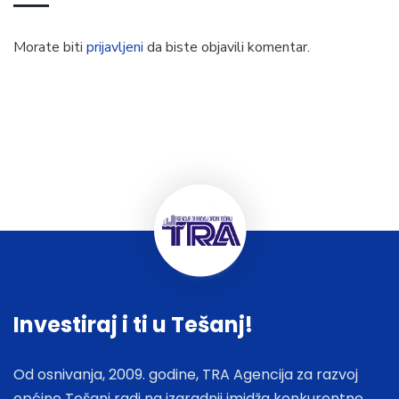
Morate biti
prijavljeni
da biste objavili komentar.
Investiraj i ti u Tešanj!
Od osnivanja, 2009. godine, TRA Agencija za razvoj
općine Tešanj radi na izgradnji imidža konkurentne