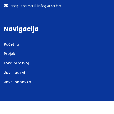
tra@tra.ba ili info@tra.ba
Navigacija
Početna
Projekti
Lokalni razvoj
Javni pozivi
Javni nabavke
Web stranicu izradila
Marketing agencija EBTEH