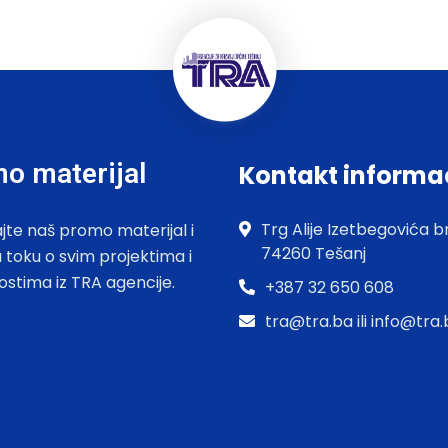
o materijal
Kontakt informa
Trg Alije Izetbegovića br
jte naš promo materijal i
74260 Tešanj
u toku o svim projektima i
ostima iz TRA agencije.
+387 32 650 608
tra@tra.ba ili info@tra