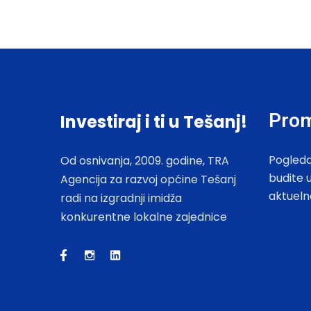
Prom
Investiraj i ti u Tešanj!
Pogleda
Od osnivanja, 2009. godine, TRA
budite 
Agencija za razvoj općine Tešanj
aktueln
radi na izgradnji imidža
konkurentne lokalne zajednice