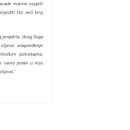
zasade maline uspjeti
ijediti što veći broj
g projekta, zbog čega
 ciljeve: unapređenje
etničkim potrebama,
 je samo jedan u nizu
iljeva.“