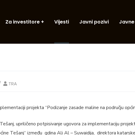
Za investitore
Vijesti
Javni pozivi
Javne
TRA
plementaciji projekta “Podizanje zasade maline na području opći
 Tešanj, upriličeno potpisivanje ugovora za implementaciju proje
ćine Tešanj“ između gdina Ali Al – Suwaidija, direktora katarske