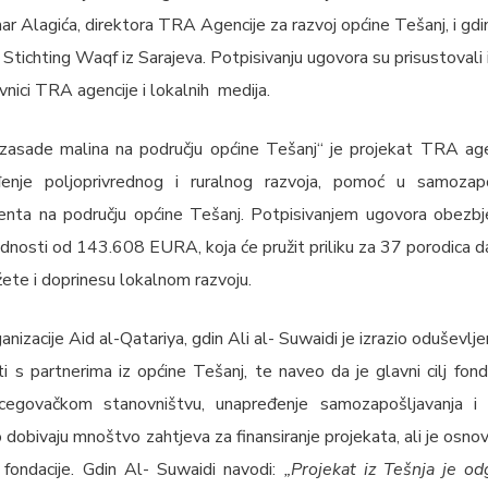
mar Alagića, direktora TRA Agencije za razvoj općine Tešanj, i gdi
 Stichting Waqf iz Sarajeva. Potpisivanju ugovora su prisustovali i
nici TRA agencije i lokalnih medija.
zasade malina na području općine Tešanj“ je projekat TRA agenci
đenje poljoprivrednog i ruralnog razvoja, pomoć u samozapoš
enta na području općine Tešanj. Potpisivanjem ugovora obezb
ednosti od 143.608 EURA, koja će pružit priliku za 37 porodica d
ete i doprinesu lokalnom razvoju.
nizacije Aid al-Qatariya, gdin Ali al- Suwaidi je izrazio oduševlj
ti s partnerima iz općine Tešanj, te naveo da je glavni cilj fon
egovačkom stanovništvu, unapređenje samozapošljavanja i
dobivaju mnoštvo zahtjeva za finansiranje projekata, ali je osnov
e fondacije. Gdin Al- Suwaidi navodi:
„Projekat iz Tešnja je o