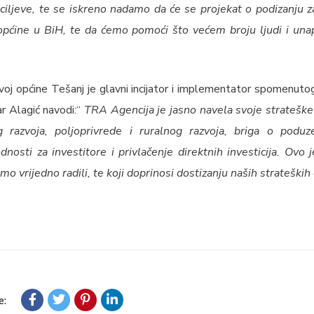
 ciljeve, te se iskreno nadamo da će se projekat o podizanju 
 općine u BiH, te da ćemo pomoći što većem broju ljudi i unapr
oj općine Tešanj je glavni incijator i implementator spomenuto
ar Alagić navodi:“
TRA Agencija je jasno navela svoje strateške
 razvoja, poljoprivrede i ruralnog razvoja, briga o poduz
nosti za investitore i privlačenje direktnih investicija. Ovo
o vrijedno radili, te koji doprinosi dostizanju naših strateških c
e: