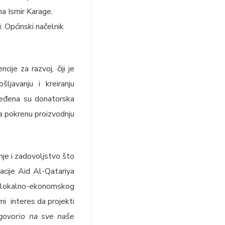
na Ismir Karage,
: Općinski načelnik
je za razvoj, čiji je
ljavanju i kreiranju
jeđena su donatorska
a pokrenu proizvodnju
enje i zadovoljstvo što
dacije Aid Al-Qatariya
 lokalno-ekonomskog
ni interes da projekti
dgovorio na sve naše