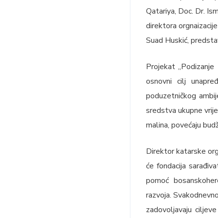
Qatariya, Doc. Dr. Is
direktora orgnaizacije
Suad Huskić, predstav
Projekat „Podizanje 
osnovni cilj unapre
poduzetničkog ambij
sredstva ukupne vrij
malina, povećaju budž
Direktor katarske orga
će fondacija sarađiva
pomoć bosanskoherc
razvoja. Svakodnevno 
zadovoljavaju ciljev