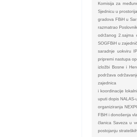
Komisija za međunr
Sjednicu u prostorij
gradova FBiH u Sara
razmatrao Poslovnik 
održanog 2.sajma o
SOGFBiH u zajednič
saradnje uokviru I
pripremi nastupa op
izložbi Bosne i Her
podržava održavanje
zajednica

i koordinacije loka
uputi dopis NALAS-u 
organiziranja NEXP
FBiH i donošenja vla
članica Saveza u ve
postojanju stratešk