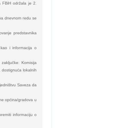
FBiH održala je 2. 
 na dnevnom redu se 
anje predstavnika 
ao i informacija o 
zaključke: Komisija 
dostignuća lokalnih 
jedništvu Saveza da 
e općina/gradova u 
emiti informaciju o 