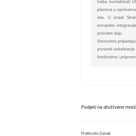
treba kontaktirati
planova u općinamak
iste. U izradi Str
evropske integraci
prioriteti daju

članovima pripadaju
provesti anketiranj
fondovima i priprem
Podijeli na društvene mrež
Prethodni članak