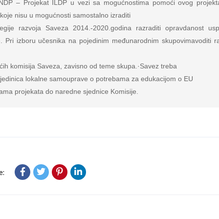
 UNDP – Projekat ILDP u vezi sa mogućnostima pomoći ovog projekta u
oje nisu u mogućnosti samostalno izraditi

ategije razvoja Saveza 2014.-2020.godina razraditi opravdanost usp
je. Pri izboru učesnika na pojedinim međunarodnim skupovimavoditi r
ćih komisija Saveza, zavisno od teme skupa.·Savez treba

e jedinica lokalne samouprave o potrebama za edukacijom o EU

ama projekata do naredne sjednice Komisije.
e: