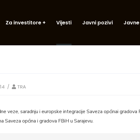
Za investitore
Vijesti
Javni pozivi
Javne
14
TRA
e veze, saradnju i europske integracije Saveza općinai gradova F
ma Saveza općina i gradova FBiH u Sarajevu.