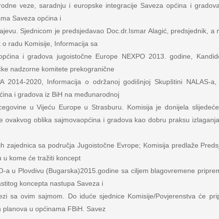
odne veze, saradnju i europske integracije Saveza općina i gradova 
ama Saveza općina i

jevu. Sjednicom je predsjedavao Doc.dr.Ismar Alagić, predsjednik, a
o radu Komisije, Informacija sa

pćina i gradova jugoistočne Europe NEXPO 2013. godine, Kandidov
ke nadzorne komitete prekogranične

PA 2014-2020, Informacija o održanoj godišnjoj Skupštini NALAS-a, k
ćina i gradova iz BiH na međunarodnoj

cegovine u Vijeću Europe u Strasburu. Komisija je donijela slijedeće 
 ovakvog oblika sajmovaopćina i gradova kao dobru praksu izlaganja 
lnih zajednica sa područja Jugoistočne Evrope; Komisija predlaže Preds
u kome će tražiti koncept

O-a u Plovdivu (Bugarska)2015.godine sa ciljem blagovremene priprem
stitog koncepta nastupa Saveza i

zi sa ovim sajmom. Do iduće sjednice Komisije/Povjerenstva će pripr
ih planova u općinama FBiH. Savez
