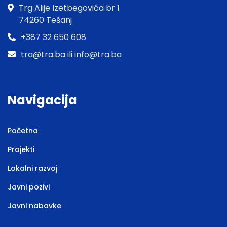
Trg Alije Izetbegovića br 1
74260 Tešanj
+387 32 650 608
tra@tra.ba ili info@tra.ba
Navigacija
Početna
Projekti
Lokalni razvoj
Javni pozivi
Javni nabavke