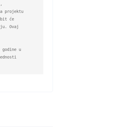
,

a projektu

bit će

ju. Ovaj

 godine u

ednosti
