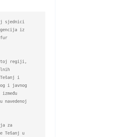
gencija iz

fur

lnih

Tešanj i

og i javnog

 između

u navedenoj

ja za

e Tešanj u
