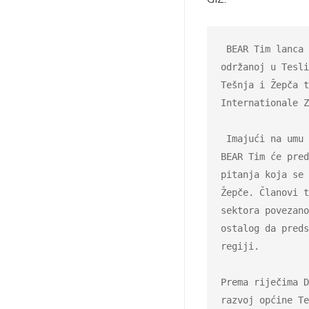
 BEAR Tim lanca vrijednosti jagodastog voća konstituisan je na osnivačkoj sjednici

održanoj u Tesli
Tešnja i Žepča t
Internationale Z
 Imajući na umu rastući trend razvoja sektora jagodičastog voća u pomenutoj regiji,

BEAR Tim će pred
pitanja koja se 
Žepče. Članovi t
sektora povezano
ostalog da preds
regiji.

Prema riječima D
razvoj općine Te