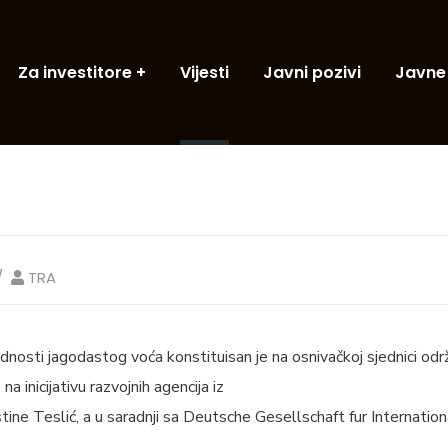
Za investitore
Vijesti
Javni pozivi
Javne
TRA
nosti jagodastog voća konstituisan je na osnivačkoj sjednici održ
a inicijativu razvojnih agencija iz
tine Teslić, a u saradnji sa Deutsche Gesellschaft fur Internati