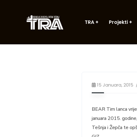
TRA
Projekti
15 Januara, 2015
BEAR Tim lanca vrijed
januara 2015. godine, n
Tešnja i Žepča te opš
GIZ.