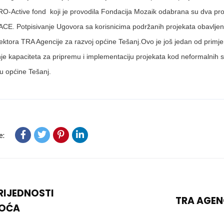
-Active fond koji je provodila Fondacija Mozaik odabrana su dva projek
CE. Potpisivanje Ugovora sa korisnicima podržanih projekata obavljeno
rektora TRA Agencije za razvoj općine Tešanj.Ovo je još jedan od primj
je kapaciteta za pripremu i implementaciju projekata kod neformalnih s
u općine Tešanj.
e:
RIJEDNOSTI
TRA AGEN
VOĆA