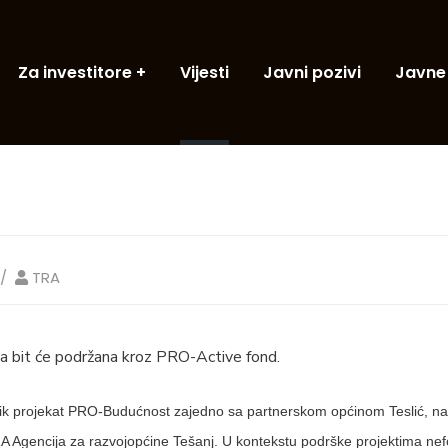
Za investitore
Vijesti
Javni pozivi
Javne
TRA
ja bit će podržana kroz PRO-Active fond.
nik projekat PRO-Budućnost zajedno sa partnerskom općinom Teslić, na
TRA Agencija za razvojopćine Tešanj. U kontekstu podrške projektima ne