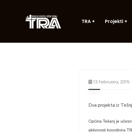
TRA
Projekti
13 Februara, 2015
Dva projekta iz Tešn
O
pćina Tešanj je učes
aktivnosti koordinira 