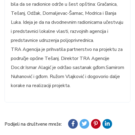
bila da se radionice održe u šest opština: Gračanica,
Tešanj, Odžak, Domaljevac-Šamac, Modrica i Banja
Luka. Ideja je da na dvodnevnim radionicama učestvuju
i predstavnici lokalne vlasti, razvojnih agencija i
predstavnice udruzenja poljoprivrednica.
TRA Agencija je prihvatila partnerstvo na projektu za
područje općine Tešanj. Direktor TRA Agencije
Doc.dr.Ismar Alagić je održao sastanak gđom.Samirom
Nuhanović i gđom. Ružom Vlajković i dogovorio dalje
korake na realizaciji projekta.
Podijeli na društvene mreže: