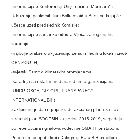
-informacija o Konferenciji Unije općina „Marmara“ i
Udruženja poslovnih ljudi Balkansaid u Bursi na kojoj će
učešće uzeti predsjednik Komisije;
-informacija o sastanku odbora Vijeća za regionalnu
saradnju;
-najbolje prakse o uključivanju žena i mladih u lokalni život-
GENiYOUTH;
-svjetski Samit o klimatskim promjenama
-saradnja sa ostalim međunarodnim organizacijama
(UNDP, OSCE, GIZ ORF, TRANSPARECY
INTERNATIONAL BiH) .
Zaključeno je da se prije izrade akcionog plana za novi
strateški plan SOGFBiH za period 2015-2019, sagledaju
potrebe općina i gradova vodeći se SMART pristupom.
Potom da se uputi dopis Delegaciji EU u BiH sa ciljem