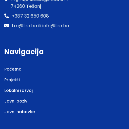
74260 Tešanj
+387 32 650 608
tra@tra.ba ili info@tra.ba
Navigacija
Početna
Projekti
Lokalni razvoj
Javni pozivi
Javni nabavke