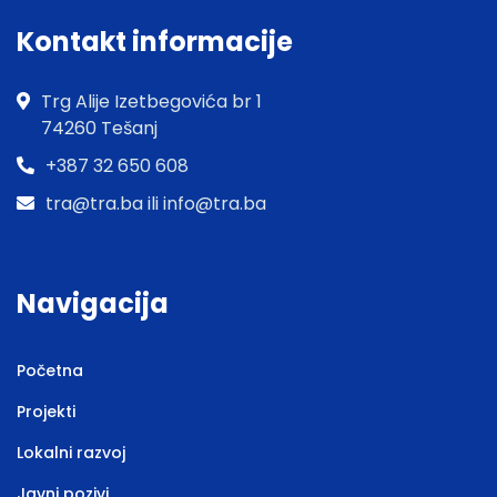
Kontakt informacije
Trg Alije Izetbegovića br 1
74260 Tešanj
+387 32 650 608
tra@tra.ba ili info@tra.ba
Navigacija
Početna
Projekti
Lokalni razvoj
Javni pozivi