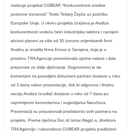
realizuje projekat COBEAR "Konkurentnost sredine
poslovne izvrsnosti" Teslić-Tešanj-Žepče uz podršku
Europske Unije. U okviru projekta izražena je Analiza
konkurentnosti vodeća četiri industrijska sektora i razvijeni
akcioni planovi za više od 30 izvozno orijentisanih firmi.
Analizu je izradila firma Enova iz Sarajeva, koja je u
prostoru TRA Agencije prezentovala općine nalaze i dala
preporuke za dalje djelovanje. Dogovoreno je da
komentare na ponudjeni dokument partneri dostave u roku
od 3 dana nakon prezentacije, dok bi odgovore i finalnu
verziju Analize Izvođač dostavio u roku od 7 dana po
zaprimljenim komentarima i sugestijama Naručioca.
Prezentaciji su prisustvovali predstavnici svih partnera na
projektu. Prema riječima Doc.dr.Ismar Alagić-a, direktora
TRA Agencije i rukovodioca COBEAR projekta predloženi