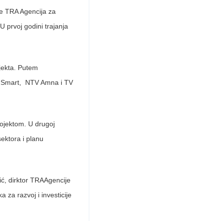
je TRA Agencija za
 prvoj godini trajanja
ojekta. Putem
V Smart, NTV Amna i TV
ojektom. U drugoj
sektora i planu
ić, dirktor TRAAgencije
 za razvoj i investicije