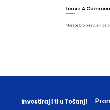
Leave A Commen
Morate biti
prijavljeni
da bi
Prom
Investiraj i ti u Tešanj!