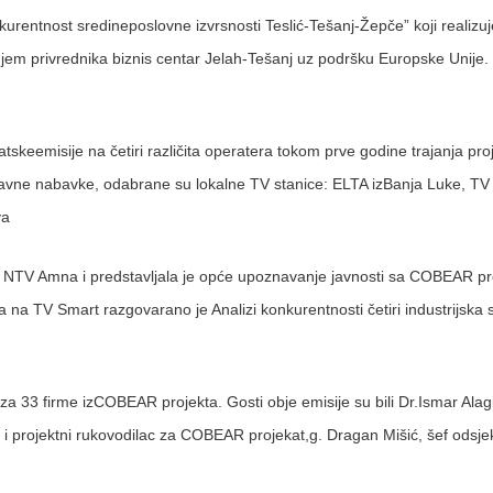
rentnost sredineposlovne izvrsnosti Teslić-Tešanj-Žepče” koji realizu
jem privrednika biznis centar Jelah-Tešanj uz podršku Europske Unije. U
matskeemisije na četiri različita operatera tokom prve godine trajanja pr
avne nabavke, odabrane su lokalne TV stanice: ELTA izBanja Luke, T
va
a NTV Amna i predstavljala je opće upoznavanje javnosti sa COBEAR pr
a na TV Smart razgovarano je Analizi konkurentnosti četiri industrijska 
a 33 firme izCOBEAR projekta. Gosti obje emisije su bili Dr.Ismar Alag
 i projektni rukovodilac za COBEAR projekat,g. Dragan Mišić, šef odsjeka