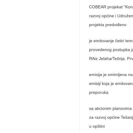
COBEAR projekat “Konku
razvoj općine i Udružen
projekta predviđeno
je emitovanje četiri te
provedenog postupka j
RAiz Jelaha/Tešnja. Pr
emisija je smimljena n
emisiji koja je emitovan
preporuka
sa akcionim planovima z
za razvoj općine Tešanj
u opštini