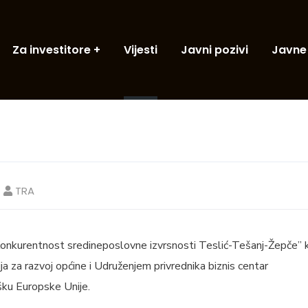
Za investitore
Vijesti
Javni pozivi
Javne
TRA
kurentnost sredineposlovne izvrsnosti Teslić-Tešanj-Žepče” k
a za razvoj općine i Udruženjem privrednika biznis centar
šku Europske Unije.