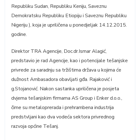
Republiku Sudan, Republiku Keniju, Saveznu
Demokratsku Republiku Etiopiju i Saveznu Republiku
Nigeriju ), koja je upriličena u ponedjeljak 14.12.2015.
godine.
Direktor TRA Agencije, Doc.dr.Ismar Alagić,
predstavio je rad Agencije, kao i potencijale tešanjske
privrede za saradnju sa tržištima država u kojima će
dužnost Ambasadora obavljati gđa. Rajaković i
g.Stojanović. Nakon sastanka upriličena je posjeta
dvjema tešanjskim firmama AS Group i Enker d.o.o.,
čime su metaloprerada i prehrambena industrija
predstvljani kao dva vodeća sektora privrednog
razvoja općine Tešanj.