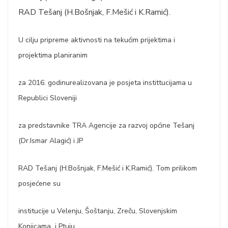
RAD Tešanj (H.Bošnjak, F.Mešić i K.Ramić).
U cilju pripreme aktivnosti na tekućim prijektima i
projektima planiranim
za 2016. godinurealizovana je posjeta instittucijama u
Republici Sloveniji
za predstavnike TRA Agencije za razvoj općine Tešanj
(Dr.Ismar Alagić) i JP
RAD Tešanj (H.Bošnjak, F.Mešić i K.Ramić). Tom prilikom
posjećene su
institucije u Velenju, Šoštanju, Zreču, Slovenjskim
Konjicama i Ptuju.