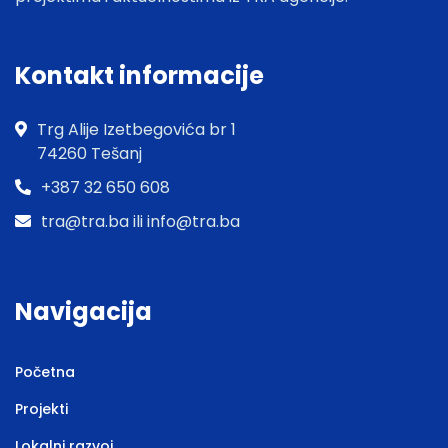
Kontakt informacije
Trg Alije Izetbegovića br 1
74260 Tešanj
+387 32 650 608
tra@tra.ba ili info@tra.ba
Navigacija
Početna
Projekti
Lokalni razvoj