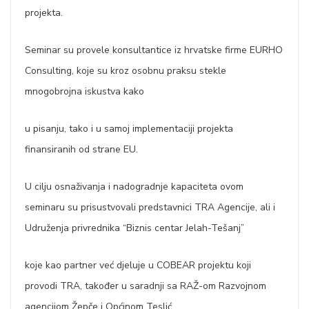
projekta.
Seminar su provele konsultantice iz hrvatske firme EURHO
Consulting, koje su kroz osobnu praksu stekle
mnogobrojna iskustva kako
u pisanju, tako i u samoj implementaciji projekta
finansiranih od strane EU.
U cilju osnaživanja i nadogradnje kapaciteta ovom
seminaru su prisustvovali predstavnici TRA Agencije, ali i
Udruženja privrednika “Biznis centar Jelah-Tešanj”
koje kao partner već djeluje u COBEAR projektu koji
provodi TRA, također u saradnji sa RAŽ-om Razvojnom
agencijom Žepče i Općinom Teslić.