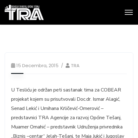
15 Decembra, 2015
TRA
U Tesliću je održan peti sastanak tima za COBEAR
projekat kojem su prisutvovali Doc.dr. Ismar Alagić,
Senad Lekić i Umihana Krličević-Omerović –
predstavnici TRA Agencije za razvoj Općine Tešanj,
Muamer Omahić – predstavnik Udruženja privrednika
„Biznis –centar“ Jelah-Tešanj, te Maja Jukić i Jugoslav