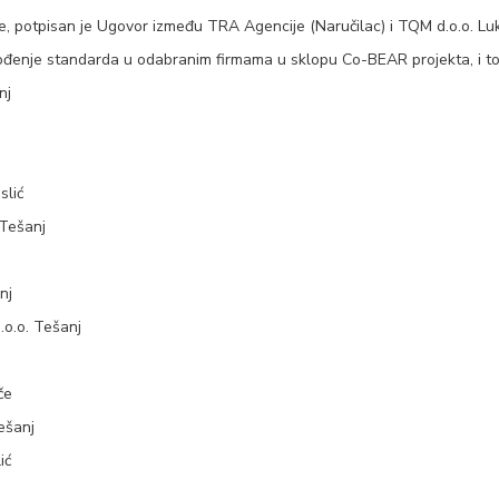
, potpisan je Ugovor između TRA Agencije (Naručilac) i TQM d.o.o. Luka
đenje standarda u odabranim firmama u sklopu Co-BEAR projekta, i to
nj
slić
 Tešanj
nj
o.o. Tešanj
če
ešanj
ić