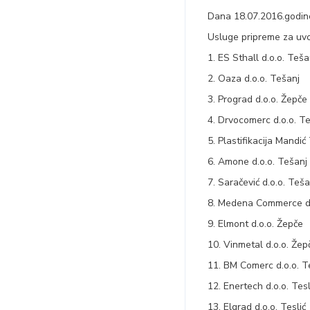
Dana 18.07.2016.godine
Usluge pripreme za uvo
1. ES Sthall d.o.o. Teša
2. Oaza d.o.o. Tešanj
3. Prograd d.o.o. Žepče
4. Drvocomerc d.o.o. Te
5. Plastifikacija Mandić
6. Amone d.o.o. Tešanj
7. Saračević d.o.o. Teša
8. Medena Commerce d.
9. Elmont d.o.o. Žepče
10. Vinmetal d.o.o. Žep
11. BM Comerc d.o.o. T
12. Enertech d.o.o. Tesl
13. Elgrad d.o.o. Teslić