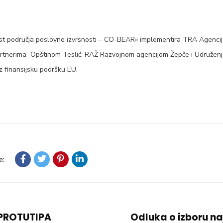
st područja poslovne izvrsnosti – CO-BEAR» implementira TRA Agencij
artnerima Opštinom Teslić, RAŽ Razvojnom agencijom Žepče i Udruženje
z finansijsku podršku EU.
e:
 PROTUTIPA
Odluka o izboru na