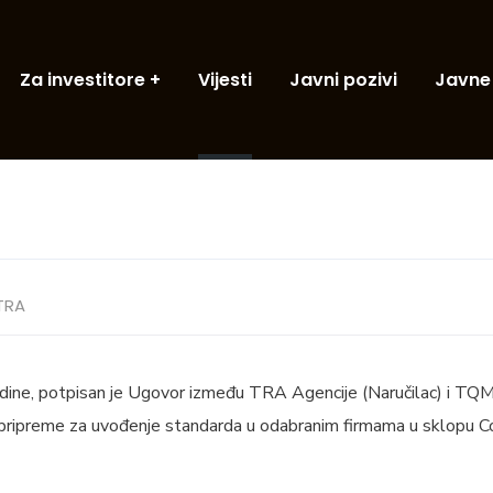
Za investitore
Vijesti
Javni pozivi
Javne
TRA
ne, potpisan je Ugovor između TRA Agencije (Naručilac) i TQM 
e pripreme za uvođenje standarda u odabranim firmama u sklopu C