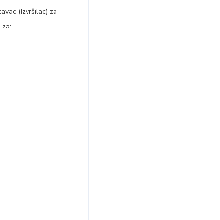
vac (Izvršilac) za
 za: