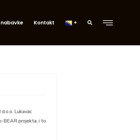
 nabavke
Kontakt
d.o.o. Lukavac
o-BEAR projekta, i to