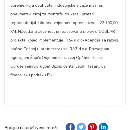
opreme, koja obuhvata; industrijske šivaće mašine,
pneumatski stroj za montažu drukera i prateći
repromaterijal. Ukupna vrijednost opreme iznosi 22.190,00
KM. Navedana aktivnost je realizovana u okviru COBEAR
projekta, kojeg implementuje TRA d.o.o-Agencija za razvoj
općine Tešanj u pratnerstvu sa: RAŽ d.o.o-Razvojnom
agencijom Žepče,Odjelom za razvoj Opštine Teslić i
Udruženjem/Udrugom Biznis centar Jelah Tešanj, uz
finansijsku podršku EU.
Podijeli na društvene mreže: