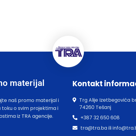
o materijal
Kontakt informa
Trg Alije Izetbegovića br
jte naš promo materijal i
74260 Tešanj
u toku o svim projektima i
ostima iz TRA agencije.
+387 32 650 608
tra@tra.ba ili info@tra