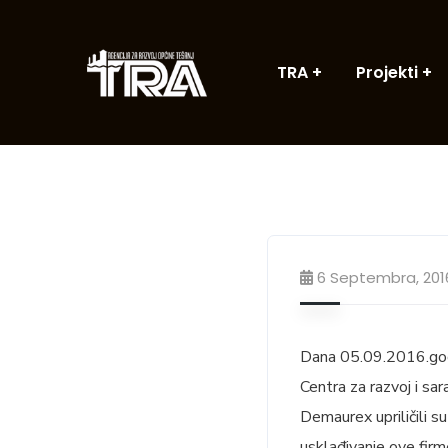
TRA
Projekti
6 Septembra, 201
Dana 05.09.2016.godi
Centra za razvoj i sa
Demaurex upriličili s
usklađivanje ove firm