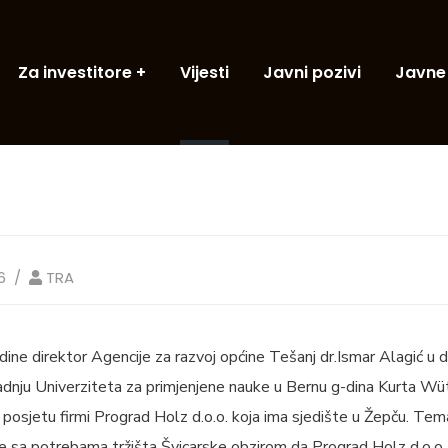
Za investitore
Vijesti
Javni pozivi
Javne
6
TRA
ne direktor Agencije za razvoj općine Tešanj dr.Ismar Alagić u 
radnju Univerziteta za primjenjene nauke u Bernu g-dina Kurta Wüt
u posjetu firmi Prograd Holz d.o.o. koja ima sjedište u Žepču. Tem
e sa potrebama tržišta Švicarske obzirom da Prograd Holz d.o.o.