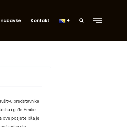
 nabavke
Kontakt
društvu predstavnika
richa i g-đe Emilie
a ove posjete bila je
 već jedan dio