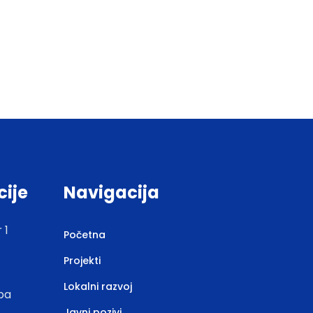
cije
Navigacija
 1
Početna
Projekti
Lokalni razvoj
.ba
Javni pozivi