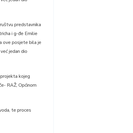
društvu predstavnika
richa i g-đe Emilie
a ove posjete bila je
 već jedan dio
 projekta kojeg
pče- RAŽ, Općinom
voda, te proces