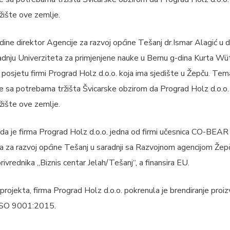
ržište ove zemlje.
ne direktor Agencije za razvoj općine Tešanj dr.Ismar Alagić u 
radnju Univerziteta za primjenjene nauke u Bernu g-dina Kurta Wüt
u posjetu firmi Prograd Holz d.o.o. koja ima sjedište u Žepču. Tem
e sa potrebama tržišta Švicarske obzirom da Prograd Holz d.o.o.
ržište ove zemlje.
da je firma Prograd Holz d.o.o. jedna od firmi učesnica CO-BEAR
a za razvoj općine Tešanj u saradnji sa Razvojnom agencijom Že
ivrednika „Biznis centar Jelah/Tešanj“, a finansira EU.
ojekta, firma Prograd Holz d.o.o. pokrenula je brendiranje proiz
 ISO 9001:2015.