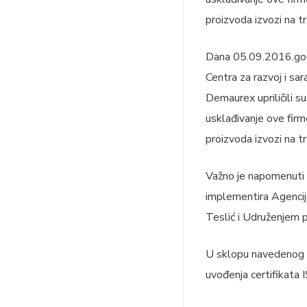
proizvoda izvozi na t
Dana 05.09.2016.godi
Centra za razvoj i sa
Demaurex upriličili s
usklađivanje ove firm
proizvoda izvozi na t
Važno je napomenuti 
implementira Agencij
Teslić i Udruženjem pr
U sklopu navedenog pr
uvođenja certifikata