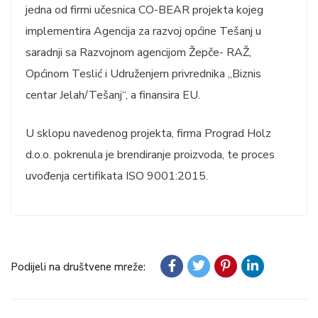
jedna od firmi učesnica CO-BEAR projekta kojeg
implementira Agencija za razvoj općine Tešanj u
saradnji sa Razvojnom agencijom Žepče- RAŽ,
Općinom Teslić i Udruženjem privrednika „Biznis
centar Jelah/Tešanj“, a finansira EU.
U sklopu navedenog projekta, firma Prograd Holz
d.o.o. pokrenula je brendiranje proizvoda, te proces
uvođenja certifikata ISO 9001:2015.
Podijeli na društvene mreže: