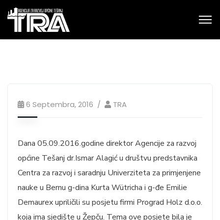
6 Septembra, 2016
TRA
Dana 05.09.2016.godine direktor Agencije za razvoj
općine Tešanj dr.Ismar Alagić u društvu predstavnika
Centra za razvoj i saradnju Univerziteta za primjenjene
nauke u Bernu g-dina Kurta Wütricha i g-đe Emilie
Demaurex upriličili su posjetu firmi Prograd Holz d.o.o.
koja ima sjedište u Žepču. Tema ove posjete bila je