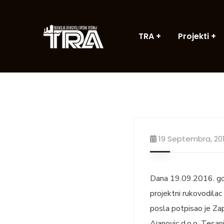
TRA
Projekti
19 Septembra, 20
Dana 19.09.2016. god
projektni rukovodila
posla potpisao je Zap
Ajanovic d.o.o. Tesan