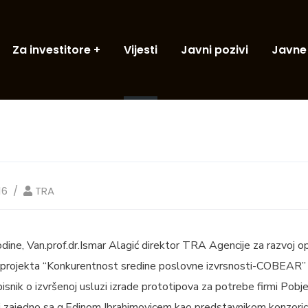
Za investitore
Vijesti
Javni pozivi
Javne
16
TRA
ine, Van.prof.dr.Ismar Alagić direktor TRA Agencije za razvoj op
c projekta “Konkurentnost sredine poslovne izvrsnosti-COBEAR” 
isnik o izvršenoj usluzi izrade prototipova za potrebe firmi Pobje
j zajedno sa g.Edinom Ibrahimovicem kao predstavnikom konzoricija