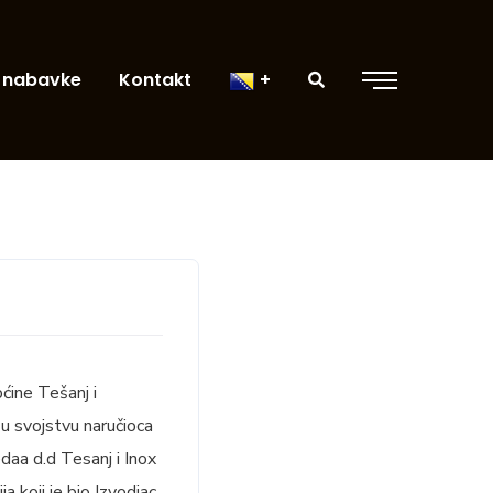
 nabavke
Kontakt
ćine Tešanj i
u svojstvu naručioca
daa d.d Tesanj i Inox
 koji je bio Izvodjac