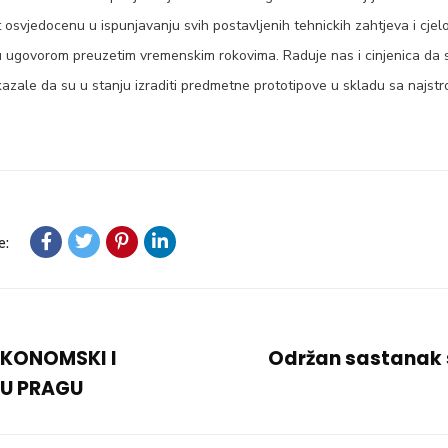
osvjedocenu u ispunjavanju svih postavljenih tehnickih zahtjeva i cjelov
u ugovorom preuzetim vremenskim rokovima. Raduje nas i cinjenica da
azale da su u stanju izraditi predmetne prototipove u skladu sa najstr
e:
EKONOMSKI I
Održan sastanak
 U PRAGU