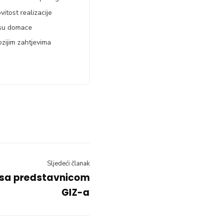
itost realizacije
 su domace
ozijim zahtjevima
Sljedeći članak
 sa predstavnicom
GIZ-a