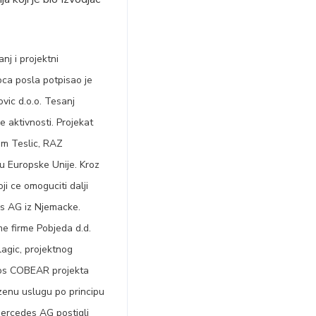
nj i projektni
ca posla potpisao je
ovic d.o.o. Tesanj
 aktivnosti. Projekat
om Teslic, RAZ
u Europske Unije. Kroz
ji ce omoguciti dalji
es AG iz Njemacke.
me firme Pobjeda d.d.
lagic, projektnog
nos COBEAR projekta
zenu uslugu po principu
Mercedes AG postigli