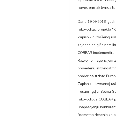
navedene aktivnosti.
Dana 19.09.2016. godine
rukovodilac projekta "
Zapisnik o izvršenoj us
zajedno sa g.Edinom Ibr
COBEAR implementira TR
Razvojnom agencijom Ze
provedenu aktivnost fir
prodor na trziste Europ
Zapisnik o izvrsenoj us
Tesanj i gdja. Selma Ga
rukovodioca COBEAR pr
unapredjenju konkurent
"pametna rjesenja za p