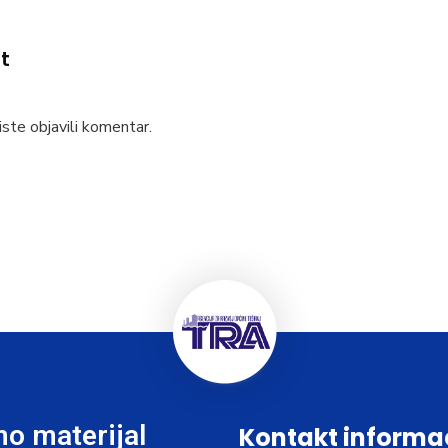
t
ste objavili komentar.
o materijal
Kontakt informa