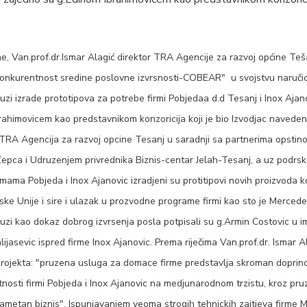
, Van.prof.dr.Ismar Alagić direktor TRA Agencije za razvoj općine Teša
Konkurentnost sredine poslovne izvrsnosti-COBEAR" u svojstvu naručio
luzi izrade prototipova za potrebe firmi Pobjedaa d.d Tesanj i Inox Ajan
ahimovicem kao predstavnikom konzoricija koji je bio Izvodjac navedene
A Agencija za razvoj opcine Tesanj u saradnji sa partnerima opstin
pca i Udruzenjem privrednika Biznis-centar Jelah-Tesanj, a uz podrsk
mama Pobjeda i Inox Ajanovic izradjeni su protitipovi novih proizvoda ko
ske Unije i sire i ulazak u prozvodne programe firmi kao sto je Merced
luzi kao dokaz dobrog izvrsenja posla potpisali su g.Armin Costovic u i
lijasevic ispred firme Inox Ajanovic. Prema riječima Van.prof.dr. Ismar A
ojekta: "pruzena usluga za domace firme predstavlja skroman dopri
nosti firmi Pobjeda i Inox Ajanovic na medjunarodnom trzistu, kroz pru
ametan biznis". Ispunjavanjem veoma strogih tehnickih zajtjeva firme 