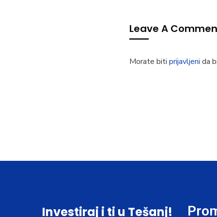
Leave A Commen
Morate biti
prijavljeni
da bi
Prom
Investiraj i ti u Tešanj!