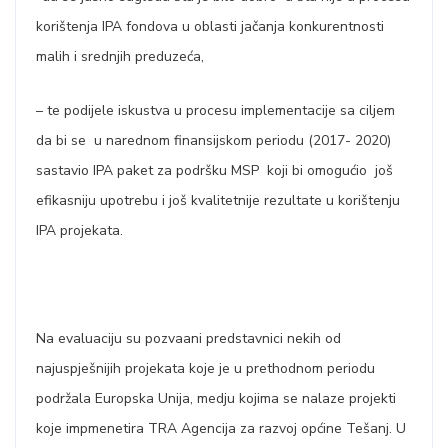
korištenja IPA fondova u oblasti jačanja konkurentnosti
malih i srednjih preduzeća,
– te podijele iskustva u procesu implementacije sa ciljem
da bi se u narednom finansijskom periodu (2017- 2020)
sastavio IPA paket za podršku MSP koji bi omogućio još
efikasniju upotrebu i još kvalitetnije rezultate u korištenju
IPA projekata.
Na evaluaciju su pozvaani predstavnici nekih od
najuspješnijih projekata koje je u prethodnom periodu
podržala Europska Unija, medju kojima se nalaze projekti
koje impmenetira TRA Agencija za razvoj općine Tešanj. U