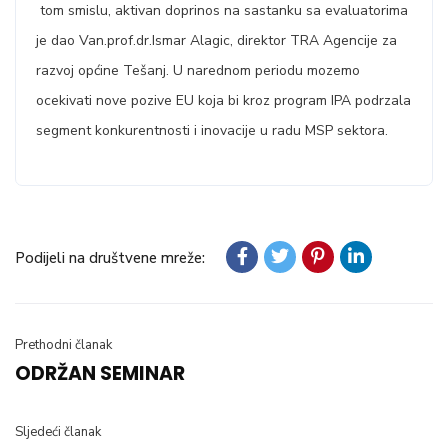
tom smislu, aktivan doprinos na sastanku sa evaluatorima
je dao Van.prof.dr.Ismar Alagic, direktor TRA Agencije za
razvoj općine Tešanj. U narednom periodu mozemo
ocekivati nove pozive EU koja bi kroz program IPA podrzala
segment konkurentnosti i inovacije u radu MSP sektora.
Podijeli na društvene mreže:
Prethodni članak
ODRŽAN SEMINAR
Sljedeći članak