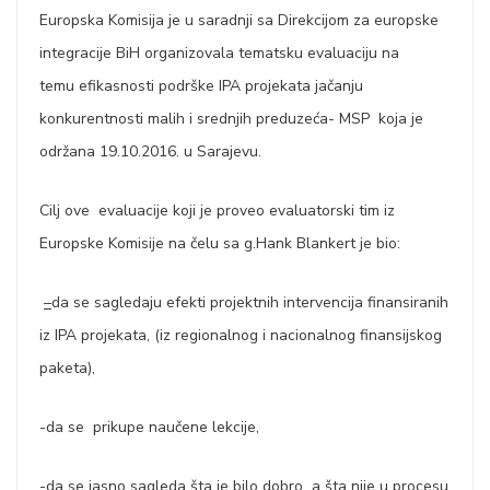
Europska Komisija je u saradnji sa Direkcijom za europske
integracije BiH organizovala tematsku evaluaciju na
temu efikasnosti podrške IPA projekata jačanju
konkurentnosti malih i srednjih preduzeća- MSP koja je
održana 19.10.2016. u Sarajevu.
Cilj ove evaluacije koji je proveo evaluatorski tim iz
Europske Komisije na čelu sa g.Hank Blankert je bio:
–
da se sagledaju efekti projektnih intervencija finansiranih
iz IPA projekata, (iz regionalnog i nacionalnog finansijskog
paketa),
-da se prikupe naučene lekcije,
-da se jasno sagleda šta je bilo dobro a šta nije u procesu