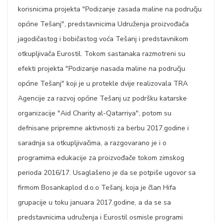
korisnicima projekta "Podizanje zasada maline na području
općine Tešanj", predstavnicima Udruženja proizvođača
jagodičastog i bobičastog voća Tešanj i predstavnikom
otkupljivača Eurostil. Tokom sastanaka razmotreni su
efekti projekta "Podizanje nasada maline na području
općine Tešanj" koji je u protekle dvije realizovala TRA
Agencije za razvoj općine Tešanj uz podršku katarske
organizacije "Aid Charity al-Qatarriya", potom su
defnisane pripremne aktivnosti za berbu 2017.godine i
saradnja sa otkupljivačima, a razgovarano je i o
programima edukacije za proizvođače tokom zimskog
perioda 2016/17. Usaglašeno je da se potpiše ugovor sa
firmom Bosankaplod d.o.o Tešanj, koja je član Hifa
grupacije u toku januara 2017.godine, a da se sa
predstavnicima udruženja i Eurostil osmisle programi