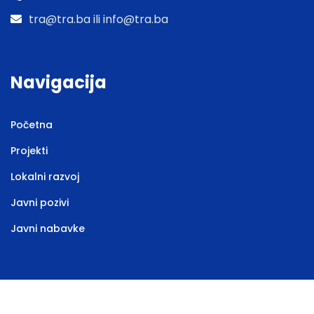
tra@tra.ba ili info@tra.ba
Navigacija
Početna
Projekti
Lokalni razvoj
Javni pozivi
Javni nabavke
Web stranicu izradila
Marketing agencija EBTEH