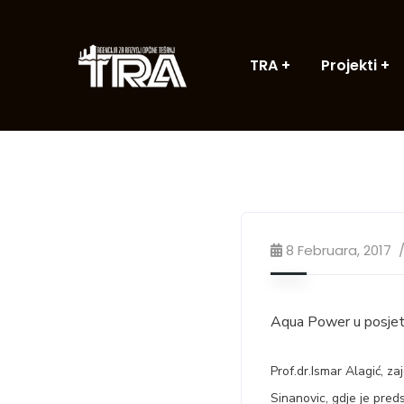
TRA
Projekti
8 Februara, 2017
Aqua Power u posjeti
Prof.dr.Ismar Alagić, z
Sinanovic, gdje je preds