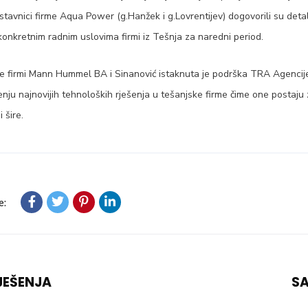
edstavnici firme Aqua Power (g.Hanžek i g.Lovrentijev) dogovorili su deta
konkretnim radnim uslovima firmi iz Tešnja za naredni period.
e firmi Mann Hummel BA i Sinanović istaknuta je podrška TRA Agencije
ju najnovijih tehnoloških rješenja u tešanjske firme čime one postaju 
 šire.
e:
JEŠENJA
S