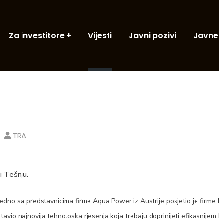
Za investitore
Vijesti
Javni pozivi
Javne
TRA
 Tešnju.
ajedno sa predstavnicima firme Aqua Power iz Austrije posjetio je fir
tavio najnovija tehnoloska rjesenja koja trebaju doprinijeti efikasnijem 