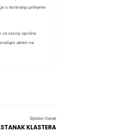
lje o testiranju primjene
 za razvoj opcćine
značajni akteri na
Sljedeći članak
ASTANAK KLASTERA