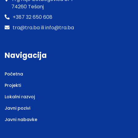
74260 Tešanj
+387 32 650 608
tra@tra.ba ili info@tra.ba
Navigacija
Početna
Projekti
Lokalni razvoj
Javni pozivi
Javni nabavke