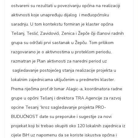
ostvareni su rezultati u povezivanju općina na realizaciji
aktivnosti koje unapređuju dijalog i međuopćinsku
saradnju. U tom kontekstu formiran je klaster općina
Tešanj, Teslić, Zavidovići, Zenica i Žepče čiji članovi radnih
grupa su održali prvi sastanak u Žepču. Tom prilikom
razgovarano je o aktivnostima u proteklom periodu,
razmatran je Plan aktivnosti za naredni period uz
sagledavanje postojećeg stanja realizacije projekta u
lokalnim zajednicama uključenim u predmetni klaster.
Prema riječima prof.dr.Ismar Alagic-a, koordinatora radne
grupe u općini Tešanj i direktora TRA Agencije za razvoj
opcine Tesanj “kroz sagledavanje projekta PRO-
BUDUĆNOST date su preporuke i sugestije za novi
projekat koji bi trebao okupiti oko 120 lokalnih zajednica iz
cijele BiH uz napomenu da se koriste iskustva općina i