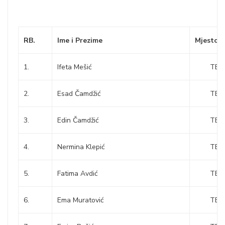
RB.
Ime i Prezime
Mjesto
1.
Ifeta Mešić
TEŠ
2.
Esad Čamdžić
TEŠ
3.
Edin Čamdžić
TEŠ
4.
Nermina Klepić
TEŠ
5.
Fatima Avdić
TEŠ
6.
Ema Muratović
TEŠ