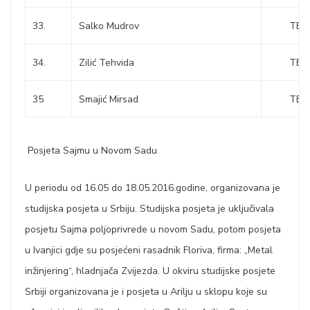
33.
Salko Mudrov
TEŠ
34.
Zilić Tehvida
TEŠ
35
Smajić Mirsad
TEŠ
Posjeta Sajmu u Novom Sadu
U periodu od 16.05 do 18.05.2016.godine, organizovana je
studijska posjeta u Srbiju. Studijska posjeta je uključivala
posjetu Sajma poljoprivrede u novom Sadu, potom posjeta
u Ivanjici gdje su posjećeni rasadnik Floriva, firma: „Metal
inžinjering“, hladnjača Zvijezda. U okviru studijske posjete
Srbiji organizovana je i posjeta u Arilju u sklopu koje su