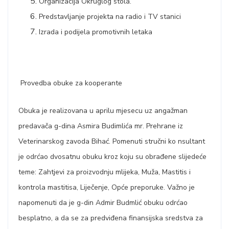
Organizacija Okruglog stola.
Predstavljanje projekta na radio i TV stanici
Izrada i podijela promotivnih letaka
Provedba obuke za kooperante
Obuka je realizovana u aprilu mjesecu uz angažman
predavača g-dina Asmira Budimlića mr. Prehrane iz
Veterinarskog zavoda Bihać. Pomenuti stručni ko nsultant
je odrćao dvosatnu obuku kroz koju su obrađene slijedeće
teme: Zahtjevi za proizvodnju mlijeka, Muža, Mastitis i
kontrola mastitisa, Liječenje, Opće preporuke. Važno je
napomenuti da je g-din Admir Budmlić obuku odrćao
besplatno, a da se za predviđena finansijska sredstva za