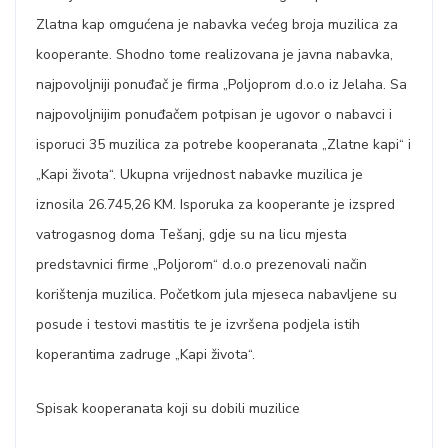
Zlatna kap omgućena je nabavka većeg broja muzilica za
kooperante. Shodno tome realizovana je javna nabavka,
najpovoljniji ponuđač je firma „Poljoprom d.o.o iz Jelaha. Sa
najpovoljnijim ponuđačem potpisan je ugovor o nabavci i
isporuci 35 muzilica za potrebe kooperanata „Zlatne kapi“ i
„Kapi života“. Ukupna vrijednost nabavke muzilica je
iznosila 26.745,26 KM. Isporuka za kooperante je izspred
vatrogasnog doma Tešanj, gdje su na licu mjesta
predstavnici firme „Poljorom“ d.o.o prezenovali način
korištenja muzilica. Početkom jula mjeseca nabavljene su
posude i testovi mastitis te je izvršena podjela istih
koperantima zadruge „Kapi života“.
Spisak kooperanata koji su dobili muzilice