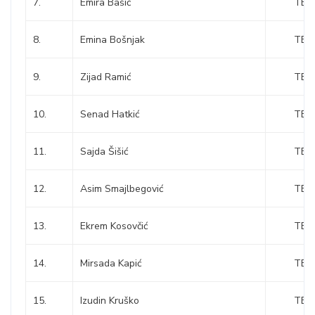
7.
Emira Bašić
TEŠ
8.
Emina Bošnjak
TEŠ
9.
Zijad Ramić
TEŠ
10.
Senad Hatkić
TEŠ
11.
Sajda Šišić
TEŠ
12.
Asim Smajlbegović
TEŠ
13.
Ekrem Kosovčić
TEŠ
14.
Mirsada Kapić
TEŠ
15.
Izudin Kruško
TEŠ