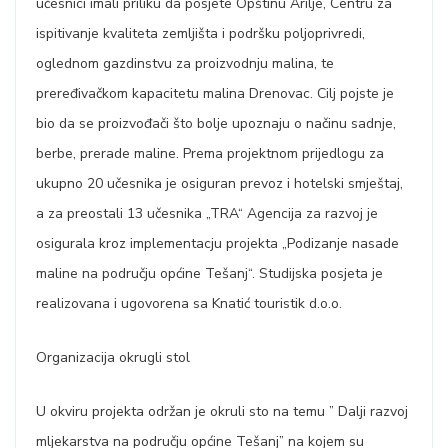
učesnici imali priliku da posjete Opštinu Arilje, Centru za
ispitivanje kvaliteta zemljišta i podršku poljoprivredi,
oglednom gazdinstvu za proizvodnju malina, te
preređivačkom kapacitetu malina Drenovac. Cilj pojste je
bio da se proizvođači što bolje upoznaju o načinu sadnje,
berbe, prerade maline. Prema projektnom prijedlogu za
ukupno 20 učesnika je osiguran prevoz i hotelski smještaj,
a za preostali 13 učesnika „TRA“ Agencija za razvoj je
osigurala kroz implementacju projekta „Podizanje nasade
maline na području općine Tešanj“. Studijska posjeta je
realizovana i ugovorena sa Knatić touristik d.o.o.
Organizacija okrugli stol
U okviru projekta održan je okruli sto na temu ” Dalji razvoj
mljekarstva na području općine Tešanj” na kojem su