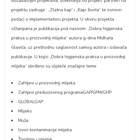
dosadašnjim projektima, očekivanja od projekt, partneri na
projektu zadruge : „Zlatna kap“ i „Kapi života“ te osnovn
podaci o implementatoru projekta. U okviru projekta
oštanpana je publikacija pod nazivom: „Dobra higijenska
praksa u proizvodnji mlijeka“ autora g-dina Midhata
Glavića, uz prethodnu saglasnost samog autora i izdavača
publikacije. U knjizi „Dobra higijenska praksa u proizvodnji
mlijeka“ obrđeno su slijdeće značajne teme:
Zahtjevi u proizvodnji mlijeka
Zahtjevi preduslovnog programaGAP/GPM/GHP
GLOBALGAP
Mlijeko
Muža
Izvori kontanimacije mlijeka
Životinje i smjetaj