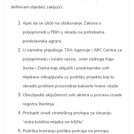
definisani slijedeći zakljućci:
Apel da se utiče na oblikovanje Zakona o
poljoprivredi u FBiH u skladu sa potrebama
predstavnika agrara
U naredne prijedloge TRA Agencije i ARC Centra za
poljoprivredu i ruralni razvoj , osim zadruga Kapi
života i Zlatna kap uključiti i predstavnike svih
mljekara-otkupljivača uz podršku projektu koji bi
obradio problem proizvodnje kabaste hrane-silaže
Obezbjediti uključenost svih aktera u procesu izrade
registra životinja
Pristupiti izradi strateškog pristupa za situaciju
“viska količina mlijeka na tržištu”
Podrška kreiranju politika poticaja na principu