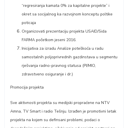
“regresiranja kamata 0% za kapitalne projekte” i
okret sa socijalnog ka razvojnom konceptu poltike
poticaja
Organizovati prezentaciju projekta USAID/Sida
FARMA početkom jeseni 2016.
Inicijativa za izradu Analize poteškoća u radu
samostalnih poljoprivrednih gazdinstava u segmentu
rješvanja radno-pravnog statusa (PI/MIO,
zdravstveno osiguranje i dr.)
Promocija projekta
Sve aktivnosti projekta su medijski propraćene na NTV
Amna, TV Smart i radio Tešnju. Izrađen je promotivni letak
projekta na kojem su definsani problemi, podaci o