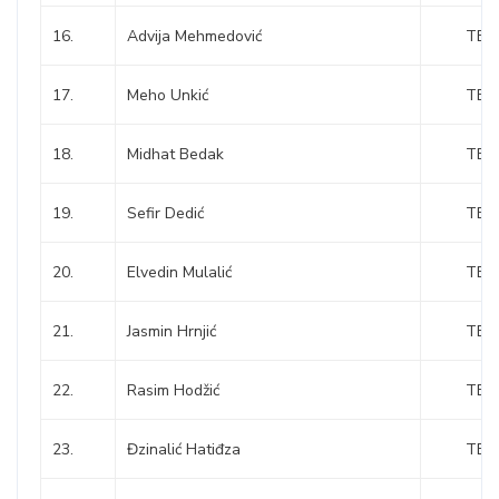
16.
Advija Mehmedović
TEŠ
17.
Meho Unkić
TEŠ
18.
Midhat Bedak
TEŠ
19.
Sefir Dedić
TEŠ
20.
Elvedin Mulalić
TEŠ
21.
Jasmin Hrnjić
TEŠ
22.
Rasim Hodžić
TEŠ
23.
Đzinalić Hatiđza
TEŠ