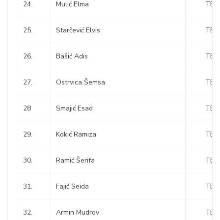
24.
Mulić Elma
TEŠ
25.
Starčević Elvis
TEŠ
26.
Bašić Adis
TEŠ
27.
Ostrvica Šemsa
TEŠ
28
Smajić Esad
TEŠ
29.
Kokić Ramiza
TEŠ
30.
Ramić Šerifa
TEŠ
31.
Fajić Seida
TEŠ
32.
Armin Mudrov
TEŠ