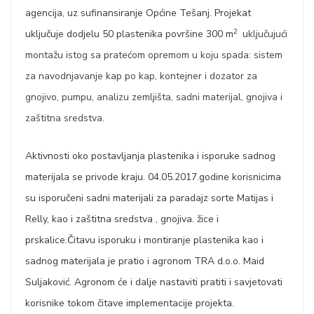
agencija, uz sufinansiranje Općine Tešanj. Projekat
2
uključuje dodjelu 50 plastenika površine 300 m
uključujući
montažu istog sa pratećom opremom u koju spada:
sistem
za navodnjavanje kap po kap,
kontejner i dozator za
gnojivo,
pumpu, analizu zemljišta, sadni materijal, gnojiva i
zaštitna sredstva.
Aktivnosti oko postavljanja plastenika i isporuke sadnog
materijala se privode kraju. 04.05.2017.godine korisnicima
su isporučeni sadni materijali za paradajz sorte Matijas i
Relly, kao i zaštitna sredstva , gnojiva. žice i
prskalice.Čitavu isporuku i montiranje plastenika kao i
sadnog materijala je pratio i agronom TRA d.o.o. Maid
Suljaković. Agronom će i dalje nastaviti pratiti i savjetovati
korisnike tokom čitave implementacije projekta.