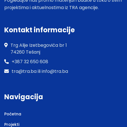
Pogledajte naš promo materijal i budite u toku o svim
projektima i aktuelnostima iz TRA agencije.
Kontakt informacije
Trg Alije Izetbegovića br 1
74260 Tešanj
+387 32 650 608
tra@tra.ba ili info@tra.ba
Navigacija
Početna
Projekti