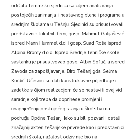
održala tematsku sjednicu sa ciljem analiziranja
postojećih zanimanja i nastavnog plana i programa u
srednjim školama u Tešnju. Sjedinici su prisustvovali
predstavnici lokalnih firmi, gosp. Mahmut Galijašević
ispred Mann Hummel d.d. i gosp. Suad Roša ispred
Alpina Bromy d.o.o. Ispred Srednje tehničke škole
sastanku je prisustvovao gosp. Albin Softić, a ispred
Zavoda za zapošljavanje, Biro Tešanj gđa. Selma
Kurdić. Učesnici su dali konstruktivne prijedloge i
zadatke s čijom realizacijom će se nastaviti ovaj vid
saradnje koji treba da doprinese promjeni i
unaprijeđenju postojećeg stanja u školstvu na
području Općine Tešanj. Iako su bili pozvani i ostali
značajniji akteri tešanjske privrede kao i predstavnici
srednjih škola, nažalost odziv nije bio na