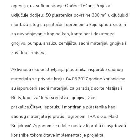
agencija, uz sufinansiranje Općine Tešanj. Projekat
2
uključuje dodjelu 50 plastenika površine 300 m
uključujući
montažu istog sa pratećom opremom u koju spada:
sistem
za navodnjavanje kap po kap,
kontejner i dozator za
gnojivo,
pumpu, analizu zemljišta, sadni materijal, gnojiva i
zaštitna sredstva.
Aktivnosti oko postavljanja plastenika i isporuke sadnog
materijala se privode kraju. 04.05.2017.godine korisnicima
su isporučeni sadni materijali za paradajz sorte Matijas i
Relly, kao i zaštitna sredstva , gnojiva. žice i
prskalice.Čitavu isporuku i montiranje plastenika kao i
sadnog materijala je pratio i agronom TRA d.o.o. Maid
Suljaković. Agronom će i dalje nastaviti pratiti i savjetovati
korisnike tokom čitave implementacije projekta.