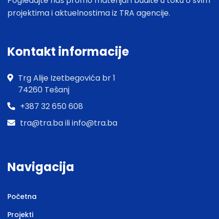
Pogledajte naš promo materijal i budite u toku o svim
projektima i aktuelnostima iz TRA agencije.
Kontakt informacije
Trg Alije Izetbegovića br 1
74260 Tešanj
+387 32 650 608
tra@tra.ba ili info@tra.ba
Navigacija
Početna
Projekti