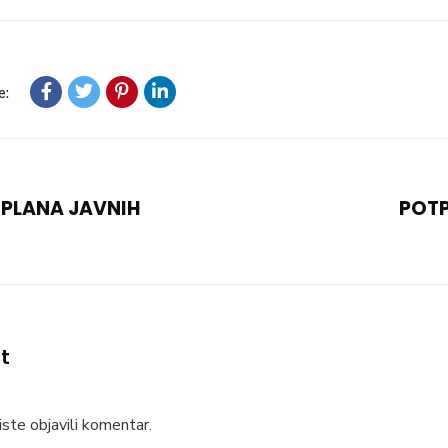
e:
 PLANA JAVNIH
POTP
t
ste objavili komentar.