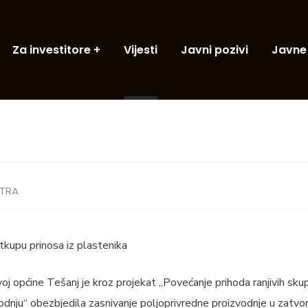
Za investitore
Vijesti
Javni pozivi
Javne
TRA
tkupu prinosa iz plastenika
j općine Tešanj je kroz projekat „Povećanje prihoda ranjivih sku
vodnju“ obezbjedila zasnivanje poljoprivredne proizvodnje u zatv