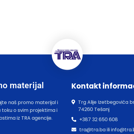
o materijal
Kontakt informa
Trg Alije Izetbegovića br
jte naš promo materijal i
74260 Tešanj
u toku o svim projektima i
ostima iz TRA agencije.
+387 32 650 608
tra@tra.ba ili info@tra