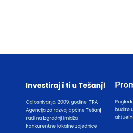
Prom
Investiraj i ti u Tešanj!
Pogleda
Od osnivanja, 2009. godine, TRA
budite 
Agencija za razvoj općine Tešanj
aktueln
radi na izgradnji imidža
konkurentne lokalne zajednice