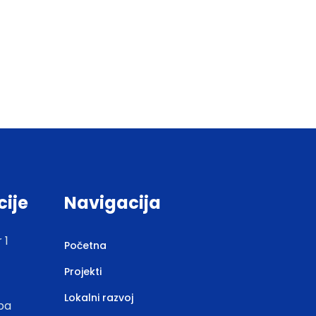
cije
Navigacija
 1
Početna
Projekti
Lokalni razvoj
.ba