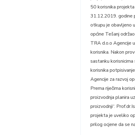
50 korisnika projekta
31.12.2019. godine p
otkupu je obavljeno 
općine Tešanj održao 
TRA d.o.o Agencije u 
korisnika. Nakon prov
sastanku korisnicima s
korisnika potpisivan
Agencije za razvoj op
Prema riječima korisn
proizvodnja planira u
proizvodnji“. Prof.dr.
projekta je uveliko o
prilog ocjene da se n