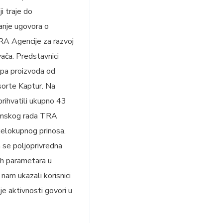
i traje do
anje ugovora o
RA Agencije za razvoj
vača. Predstavnici
kupa proizvoda od
 sorte Kaptur. Na
prihvatili ukupno 43
temskog rada TRA
cjelokupnog prinosa.
m se poljoprivredna
vih parametara u
 nam ukazali korisnici
je aktivnosti govori u