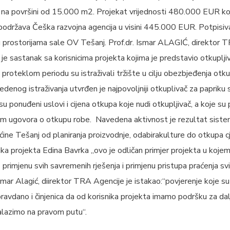
 na površini od 15.000 m2. Projekat vrijednosti 480.000 EUR koj
održava Češka razvojna agencija u visini 445.000 EUR. Potpisiv
u prostorijama sale OV Tešanj. Prof.dr. Ismar ALAGIĆ, direktor T
je sastanak sa korisnicima projekta kojima je predstavio otkuplji
proteklom periodu su istraživali tržište u cilju obezbjeđenja ot
edenog istraživanja utvrđen je najpovoljniji otkuplivač za papriku
u ponuđeni uslovi i cijena otkupa koje nudi otkupljivač, a koje su 
jem ugovora o otkupu robe. Navedena aktivnost je rezultat sis
ćine Tešanj od planiranja proizvodnje, odabirakulture do otkupa 
ika projekta Edina Bavrka „ovo je odličan primjer projekta u koje
z primjenu svih savremenih rješenja i primjenu pristupa praćenja s
Ismar Alagić, diirektor TRA Agencije je istakao:“povjerenje koje su
pravdano i činjenica da od korisnika projekta imamo podršku za dal
alazimo na pravom putu“.