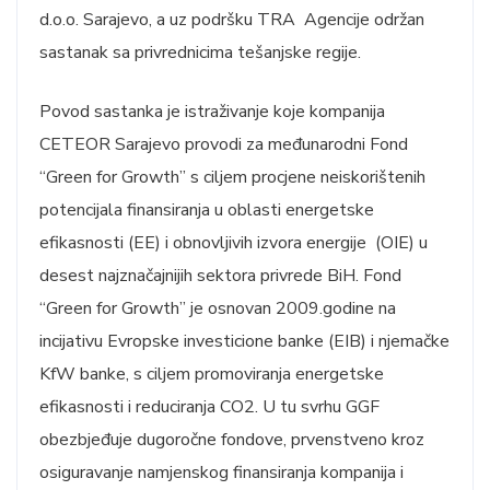
d.o.o. Sarajevo, a uz podršku TRA Agencije održan
sastanak sa privrednicima tešanjske regije.
Povod sastanka je istraživanje koje kompanija
CETEOR Sarajevo provodi za međunarodni Fond
“Green for Growth” s ciljem procjene neiskorištenih
potencijala finansiranja u oblasti energetske
efikasnosti (EE) i obnovljivih izvora energije (OIE) u
desest najznačajnijih sektora privrede BiH. Fond
“Green for Growth” je osnovan 2009.godine na
incijativu Evropske investicione banke (EIB) i njemačke
KfW banke, s ciljem promoviranja energetske
efikasnosti i reduciranja CO2. U tu svrhu GGF
obezbjeđuje dugoročne fondove, prvenstveno kroz
osiguravanje namjenskog finansiranja kompanija i