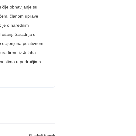
 čije obnavljanje su
ićem, članom uprave
cije o narednim
 Tešanj. Saradnja u
 ocijenjena pozitivnom
ora firme iz Jelaha.
vnostima u područjima