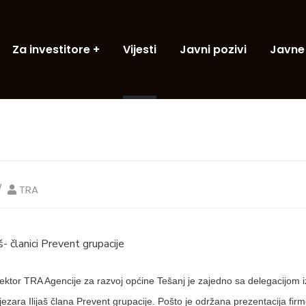
Za investitore
Vijesti
Javni pozivi
Javne
TRA
aš- članici Prevent grupacije
irektor TRA Agencije za razvoj općine Tešanj je zajedno sa delegacijom 
jezara Ilijaš člana Prevent grupacije. Pošto je održana prezentacija fir