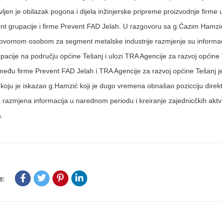
ljen je obilazak pogona i dijela inžinjerske pripreme proizvodnje firme u
nt grupacije i firme Prevent FAD Jelah. U razgovoru sa g.Ćazim Hamz
govornom osobom za segment metalske industrije razmjenje su informa
pacije na području općine Tešanj i ulozi TRA Agencije za razvoj općine
eđu firme Prevent FAD Jelah i TRA Agencije za razvoj općine Tešanj je
oju je iskazao g.Hamzić koji je dugo vremena obnašao pozicciju direkt
razmjena informacija u narednom periodu i kreiranje zajednicčkih akt
.
e: