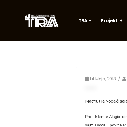
TRA
Projekti
14 Maja, 2018
Macfrut je vodeći saja
Prof.dr.Ismar Alagić, d
sajmu voća i povrća Mac