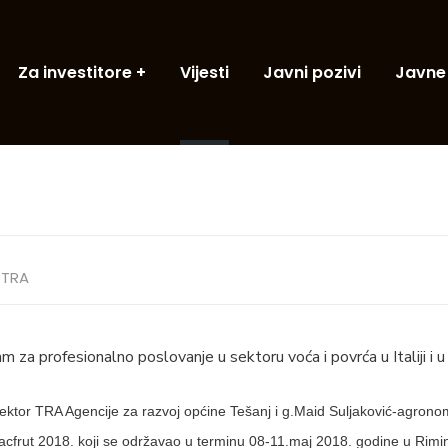
Za investitore
Vijesti
Javni pozivi
Javne
TRA
m za profesionalno poslovanje u sektoru voća i povrća u Italiji i u
irektor TRA Agencije za razvoj općine Tešanj i g.Maid Suljaković-agron
frut 2018. koji se održavao u terminu 08-11.maj 2018. godine u Riminiju,