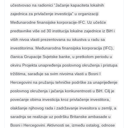
učestvovao na radionici “Jačanje kapaciteta lokalnih 
zajednica za privlačenje investicija” u organizaciji 
Međunarodne finansijske korporacije-IFC. Uz učešće 
predtavnike više od 30 institucija lokalne zajednice iz BiH i 
viših nivoa vlasti prezentovana su iskustva u radu sa 
investitorima. Međunarodna finansijska korporacija (IFC), 
članica Grupacije Svjetske banke, u pretkolom periodu u 
okviru Projekta unapređenja poslovnog okruženja i pristupa 
tržištima, sarađuje sa svim nivoima vlasti u Bosni I 
Hercegovini na pružanju tehničke podrške za unaprijeđenje 
poslovnog okruženja i jačanja konkurentnosti u BiH. Cilj je 
povećanje obima investicija kroz privlačenje investitora, 
olakšanje njihovog rada i zadržavanje invesitora u zemlji, a 
saradnja se realizuje uz podršku Britanske ambasade u 
Bosni i Hercegovini. Aktivnosti se, između ostalog, odnose 