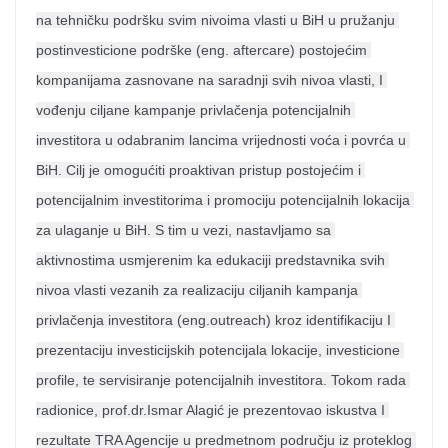
na tehničku podršku svim nivoima vlasti u BiH u pružanju 
postinvesticione podrške (eng. aftercare) postojećim 
kompanijama zasnovane na saradnji svih nivoa vlasti, I 
vođenju ciljane kampanje privlačenja potencijalnih 
investitora u odabranim lancima vrijednosti voća i povrća u 
BiH. Cilj je omogućiti proaktivan pristup postojećim i 
potencijalnim investitorima i promociju potencijalnih lokacija 
za ulaganje u BiH. S tim u vezi, nastavljamo sa 
aktivnostima usmjerenim ka edukaciji predstavnika svih 
nivoa vlasti vezanih za realizaciju ciljanih kampanja 
privlačenja investitora (eng.outreach) kroz identifikaciju I 
prezentaciju investicijskih potencijala lokacije, investicione 
profile, te servisiranje potencijalnih investitora. Tokom rada 
radionice, prof.dr.Ismar Alagić je prezentovao iskustva I 
rezultate TRA Agencije u predmetnom području iz proteklog 