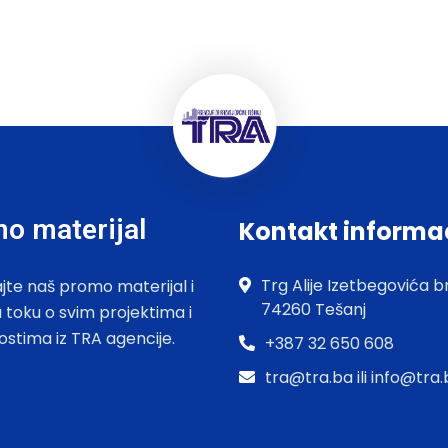
o materijal
Kontakt informa
Trg Alije Izetbegovića br
jte naš promo materijal i
74260 Tešanj
u toku o svim projektima i
ostima iz TRA agencije.
+387 32 650 608
tra@tra.ba ili info@tra