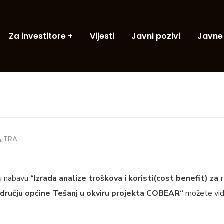
Za investitore
Vijesti
Javni pozivi
Javne
TRA
u nabavu
“Izrada analize troškova i koristi(cost benefit) za
odručju općine Tešanj u okviru projekta COBEAR“
možete vid