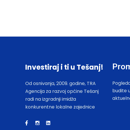
Prom
Investiraj i ti u Tešanj!
Pogleda
Od osnivanja, 2009. godine, TRA
budite 
Agencija za razvoj općine Tešanj
aktueln
radi na izgradnji imidža
konkurentne lokalne zajednice