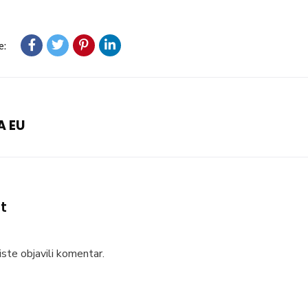
e:
A EU
t
ste objavili komentar.