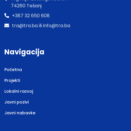
74260 Tešanj
+387 32 650 608
tra@tra.ba ili info@tra.ba
Navigacija
Početna
Projekti
Lokalni razvoj
Javni pozivi
Javni nabavke