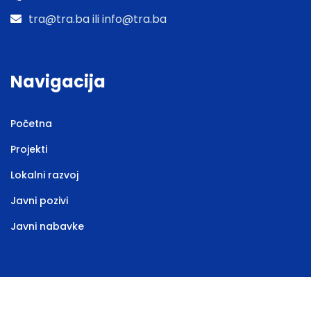
tra@tra.ba ili info@tra.ba
Navigacija
Početna
Projekti
Lokalni razvoj
Javni pozivi
Javni nabavke
Web stranicu izradila
Marketing agencija EBTEH