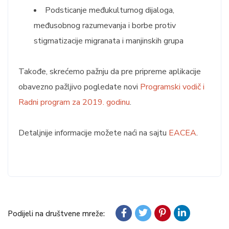
Podsticanje međukulturnog dijaloga,
međusobnog razumevanja i borbe protiv
stigmatizacije migranata i manjinskih grupa
Takođe, skrećemo pažnju da pre pripreme aplikacije
obavezno pažljivo pogledate novi
Programski vodič i
Radni program za 2019. godinu
.
Detaljnije informacije možete naći na sajtu
EACEA
.
Podijeli na društvene mreže: