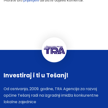
Morate biti
prijavljeni
da biste objavili komentar.
Investiraj i ti u Tešanj!
Od osnivanja, 2009. godine, TRA Agencija za razvoj
općine Tešanj radi na izgradnji imidža konkurentne
lokalne zajednice