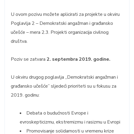
U ovom pozivu možete aplicirati za projekte u okviru
Poglavlja 2 – Demokratski angažman i građansko
učešće – mera 2.3. Projekti organizacija civilnog
društva.
Poziv se zatvara
2. septembra 2019. godine.
U okviru drugog poglavlja „Demokratski angažman i
građansko učešće” sljedeći prioriteti su u fokusu za
2019. godinu:
Debata o budućnosti Evrope i
evroskepticizmu, ekstremizmu i rasizmu u Evropi
Promovisanje solidarnosti u vremenu krize