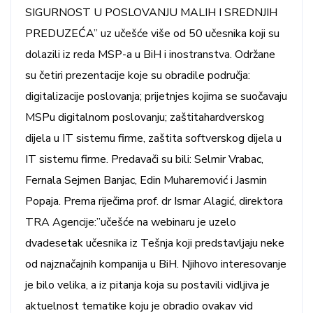
SIGURNOST U POSLOVANJU MALIH I SREDNJIH
PREDUZEĆA” uz učešće više od 50 učesnika koji su
dolazili iz reda MSP-a u BiH i inostranstva. Održane
su četiri prezentacije koje su obradile područja:
digitalizacije poslovanja; prijetnjes kojima se suočavaju
MSPu digitalnom poslovanju; zaštitahardverskog
dijela u IT sistemu firme, zaštita softverskog dijela u
IT sistemu firme. Predavači su bili: Selmir Vrabac,
Fernala Sejmen Banjac, Edin Muharemović i Jasmin
Popaja. Prema riječima prof. dr Ismar Alagić, direktora
TRA Agencije:”učešće na webinaru je uzelo
dvadesetak učesnika iz Tešnja koji predstavljaju neke
od najznačajnih kompanija u BiH. Njihovo interesovanje
je bilo velika, a iz pitanja koja su postavili vidljiva je
aktuelnost tematike koju je obradio ovakav vid