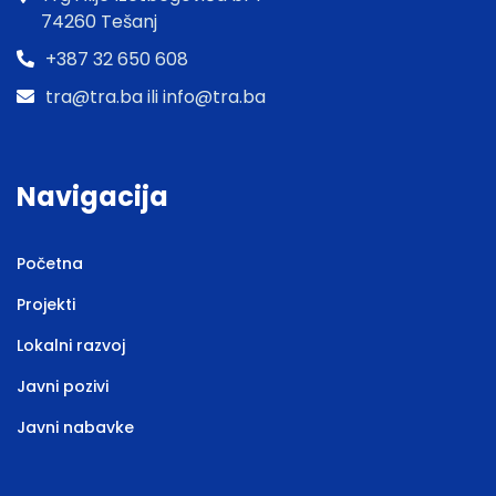
74260 Tešanj
+387 32 650 608
tra@tra.ba ili info@tra.ba
Navigacija
Početna
Projekti
Lokalni razvoj
Javni pozivi
Javni nabavke