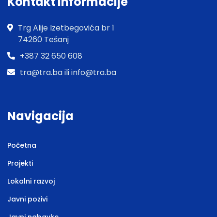
Kontakt informacije
Trg Alije Izetbegovića br 1
74260 Tešanj
+387 32 650 608
tra@tra.ba ili info@tra.ba
Navigacija
Početna
Projekti
Lokalni razvoj
Javni pozivi