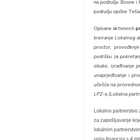
na području Bosne i 
području općine Teša
Opisane aktivnosti
p
kreiranje Lokalnog 
prostor, provođenje
podršku za pokretanj
obuke, izrađivanje 
unaprjeđivanje i pro
učešća na privrednom
LPZ-a (Lokalna partn
Lokalno partnerstvo 
za zapošljavanje koj
lokalnim partnerstvi
unija financira s 4 