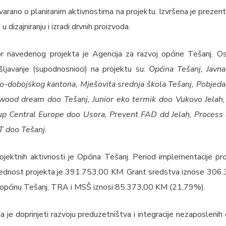
arano o planiranim aktivnostima na projektu. Izvršena je prezen
u dizajniranju i izradi drvnih proizvoda.
r navedenog projekta je Agencija za razvoj općine Tešanj. Ost
ljavanje (supodnosnioci) na projektu su:
Općina Tešanj, Javn
o-dobojskog kantona, Mješovita srednja škola Tešanj, Pobjeda
ood dream doo Tešanj, Junior eko termik doo Vukovo Jelah,
up Central Europe doo Usora, Prevent FAD dd Jelah, Process 
T doo Tešanj.
projektnih aktivnosti je Općina Tešanj. Period implementacije pr
ednost projekta je 391.753,00 KM. Grant sredstva iznose 306
a općinu Tešanj, TRA i MSŠ iznosi 85.373,00 KM (21,79%).
ta je doprinjeti razvoju preduzetništva i integracije nezaposlenih