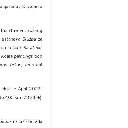
tacija rada 3D skenera
ali članovi lokalnog
a ustanova Služba za
 dd Tešanj, Saračević
 Koala paintings doo
doo Tešanj, Es-sthal
ojekta je April 2022-
.362,00 km (78,21%),
 osoba na tržište rada