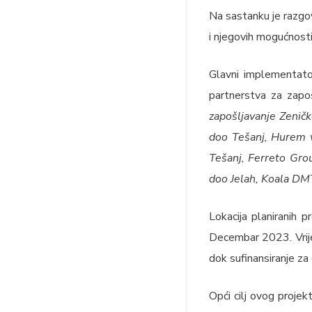
Na sastanku je razgov
i njegovih mogućnosti 
Glavni implementato
partnerstva za zapoš
zapošljavanje Zeničk
doo Tešanj, Hurem w
Tešanj, Ferreto Gro
doo Jelah, Koala DM
Lokacija planiranih 
Decembar 2023. Vrij
dok sufinansiranje z
Opći cilj ovog projek