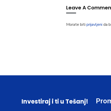
Leave A Commen
Morate biti
prijavljeni
da bi
Prom
Investiraj i ti u Tešanj!