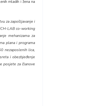
enih mladih i žena na
u za zapošljavanje i
 TECH-LAB co-working
iranje mehanizama za
avna plana i programa
0 nezaposlenih lica,
usreta i obezbjeđenje
ke posjete za članove