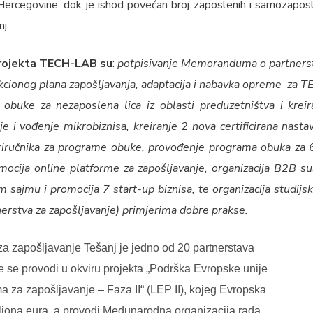
Hercegovine, dok je ishod povećan broj zaposlenih i samozaposl
nj.
rojekta TECH-LAB su
:
potpisivanje Memoranduma o partnerstv
akcionog plana zapošljavanja, adaptacija i nabavka opreme za
 obuke za nezaposlena lica iz oblasti preduzetništva i kre
e i vođenje mikrobiznisa, kreiranje 2 nova certificirana nast
priručnika za programe obuke, provođenje programa obuka za 6
mocija online platforme za zapošljavanje, organizacija B2B s
 sajmu i promocija 7 start-up biznisa, te organizacija studijs
erstva za zapošljavanje) primjerima dobre prakse.
za zapošljavanje Tešanj je jedno od 20 partnerstava
e se provodi u okviru projekta „Podrška Evropske unije
ma za zapošljavanje – Faza II“ (LEP II), kojeg Evropska
miliona eura, a provodi Međunarodna organizacija rada