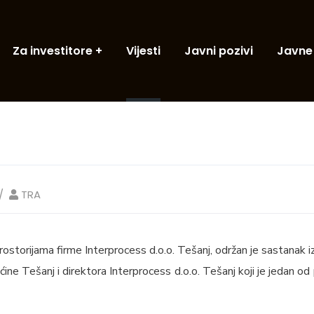
Za investitore
Vijesti
Javni pozivi
Javne
TRA
rostorijama firme Interprocess d.o.o. Tešanj, održan je sastanak
ćine Tešanj i direktora Interprocess d.o.o. Tešanj koji je jedan od