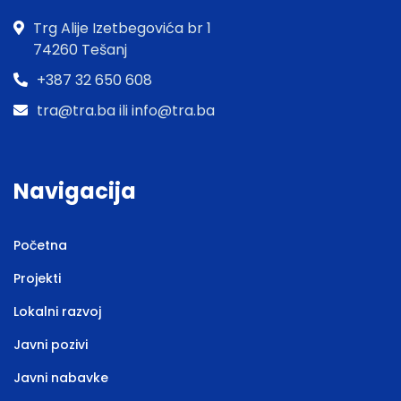
Trg Alije Izetbegovića br 1
74260 Tešanj
+387 32 650 608
tra@tra.ba ili info@tra.ba
Navigacija
Početna
Projekti
Lokalni razvoj
Javni pozivi
Javni nabavke