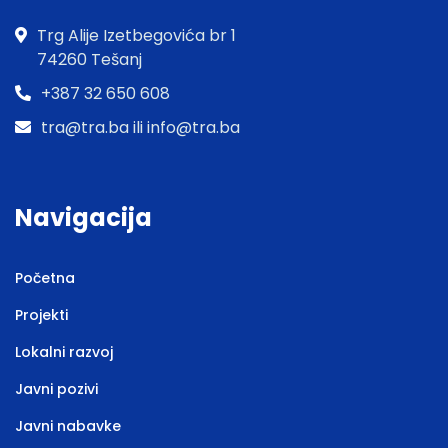
Trg Alije Izetbegovića br 1
74260 Tešanj
+387 32 650 608
tra@tra.ba ili info@tra.ba
Navigacija
Početna
Projekti
Lokalni razvoj
Javni pozivi
Javni nabavke