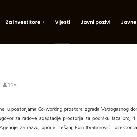
Za investitore
Vijesti
Javni pozivi
Javne
TRA
e, u postorijama Co-working prostora, zgrada Vatrogasnog dom
ugovor za radove adaptacije prostorija za podršku faza broj 4
gencije za razvoj općine Tešanj, Edin Ibrahimović i direktorica