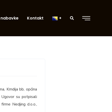
 nabavke
Kontakt
a, Krndija bb, općina
. Ugovor su potpisali
 firme Nedjing d.o.o.,