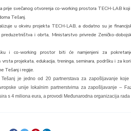
za prije svečanog otvorenja co-working prostora TECH-LAB koji ć
doma Tešanj.
lizuje u okviru projekta TECH-LAB, a dodatno su je financijs
, preduzetništva i obrta, Ministarstvo privrede Zeničko-doboj
šku i co-working prostor biti će namjenjeni za pokretanje
 vrsta projekata, edukacija, treninga, seminara, podršku i za kor
ne Tešanj i regije.
 Tešanj je jedno od 20 partnerstava za zapošljavanje koje
vropske unije lokalnim partnerstvima za zapošljavanje – Faza
sira s 4 miliona eura, a provodi Međunarodna organizacija rad