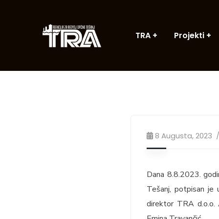
TRA
Projekti
8 Augusta, 2023
Dana 8.8.2023. godin
Tešanj, potpisan je 
direktor TRA d.o.o. A
Emina Travančić.