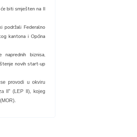
e biti smješten na II
ki podržali Federalno
skog kantona i Općina
 naprednih biznisa,
ištenje novih start-up
 se provodi u okviru
 II” (LEP II), kojeg
a (MOR).