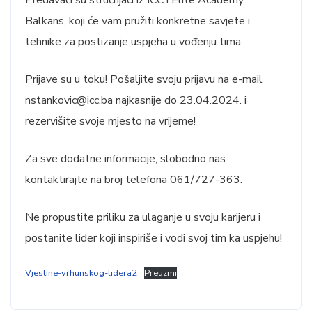
Predavači su stručnjaci iz ICC i Elite Academy
Balkans, koji će vam pružiti konkretne savjete i
tehnike za postizanje uspjeha u vođenju tima.
Prijave su u toku! Pošaljite svoju prijavu na e-mail
nstankovic@icc.ba
najkasnije do 23.04.2024. i
rezervišite svoje mjesto na vrijeme!
Za sve dodatne informacije, slobodno nas
kontaktirajte na broj telefona 061/727-363.
Ne propustite priliku za ulaganje u svoju karijeru i
postanite lider koji inspiriše i vodi svoj tim ka uspjehu!
Vjestine-vrhunskog-lidera2
Preuzmi