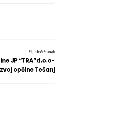
Sljedeći članak
tine JP “TRA”d.o.o-
azvoj općine Tešanj