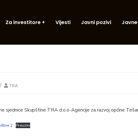
Za investitore
Vijesti
Javni pozivi
Javne
TRA
ne sjednice Skupštine TRA d.o.o-Agencije za razvoj općine Tešanj
štine 2
Preuzmi