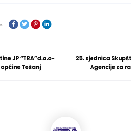
e:
tine JP “TRA”d.o.o-
25. sjednica Skupš
 općine Tešanj
Agencije za r