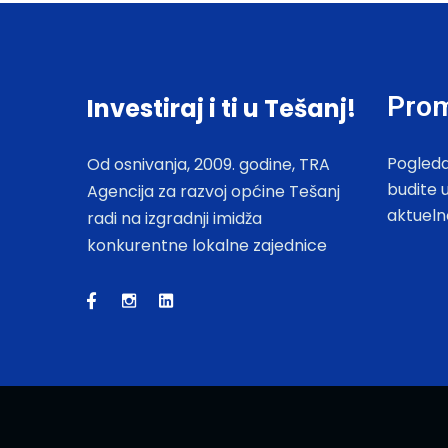
Prom
Investiraj i ti u Tešanj!
Pogleda
Od osnivanja, 2009. godine, TRA
budite 
Agencija za razvoj općine Tešanj
aktueln
radi na izgradnji imidža
konkurentne lokalne zajednice