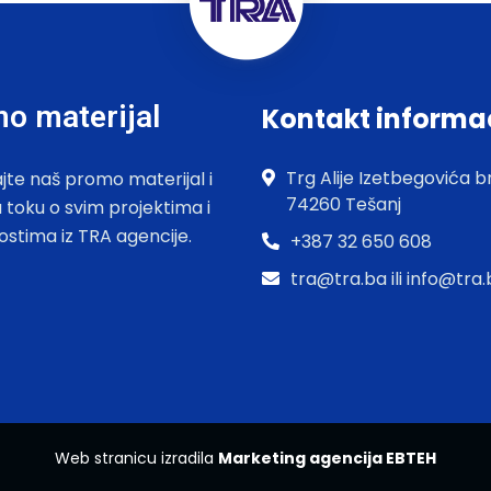
o materijal
Kontakt informa
Trg Alije Izetbegovića br
jte naš promo materijal i
74260 Tešanj
u toku o svim projektima i
ostima iz TRA agencije.
+387 32 650 608
tra@tra.ba ili info@tra
Web stranicu izradila
Marketing agencija EBTEH