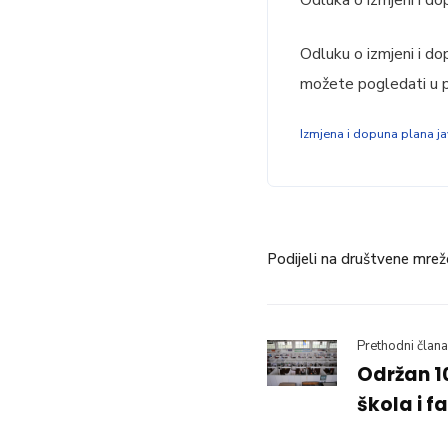
Odluku o izmjeni i do
možete pogledati u p
Izmjena i dopuna plana j
Podijeli na društvene mrež
Prethodni člana
Održan 1
škola i f