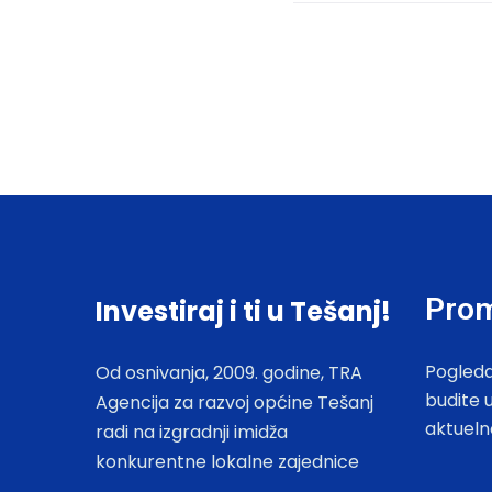
Prom
Investiraj i ti u Tešanj!
Pogleda
Od osnivanja, 2009. godine, TRA
budite 
Agencija za razvoj općine Tešanj
aktueln
radi na izgradnji imidža
konkurentne lokalne zajednice