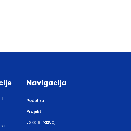
cije
Navigacija
 1
Početna
Projekti
Lokalni razvoj
.ba