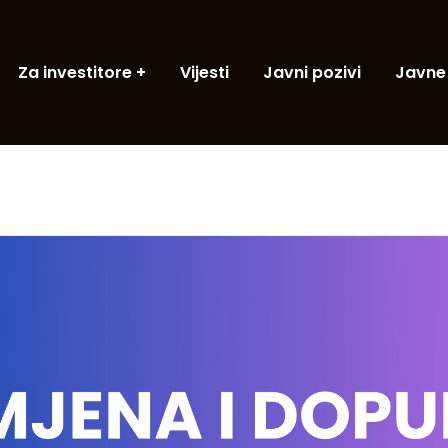
Za investitore
Vijesti
Javni pozivi
Javne