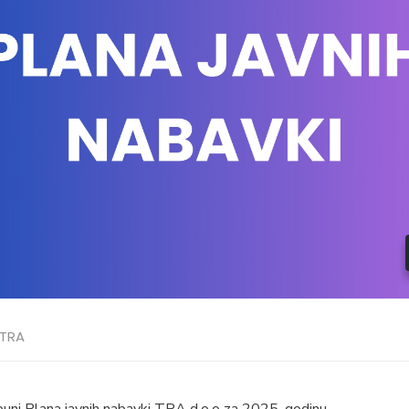
TRA
puni Plana javnih nabavki TRA d.o.o za 2025. godinu