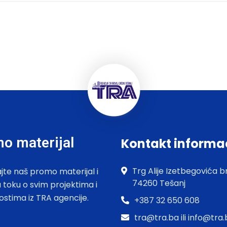
o materijal
Kontakt informa
Trg Alije Izetbegovića br
jte naš promo materijal i
74260 Tešanj
u toku o svim projektima i
ostima iz TRA agencije.
+387 32 650 608
tra@tra.ba ili info@tra