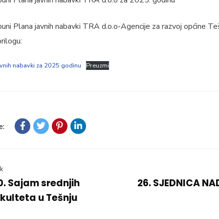
puni Plana javnih nabavki TRA d.o.o-Agencije za razvoj općine Te
rilogu:
avnih nabavki za 2025 godinu
Preuzmi
e:
k
0. Sajam srednjih
26. SJEDNICA N
akulteta u Tešnju